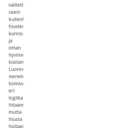
valitettavan
usein
kuitenkin
hiusten
kunnon
ja
oman
hyvinvointisi
kustannuksella.
Luonnolliset
menetelmät
toimivat
eri
logiikalla:
hitaammin,
mutta
hiusta
hoitaen.