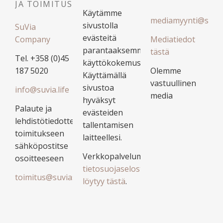
JA TOIMITUS
Käytämme
mediamyynti@suvias
sivustolla
SuVia
evästeitä
Company
Mediatiedot
parantaaksemme
tästä
Tel. +358 (0)45
käyttökokemustasi.
187 5020
Olemme
Käyttämällä
vastuullinen
sivustoa
info@suvia.life
media
hyväksyt
Palaute ja
evästeiden
lehdistötiedotteet
tallentamisen
toimitukseen
laitteellesi.
sähköpostitse
Verkkopalvelumme
osoitteeseen
tietosuojaseloste
toimitus@suviastories.fi
löytyy tästä
.