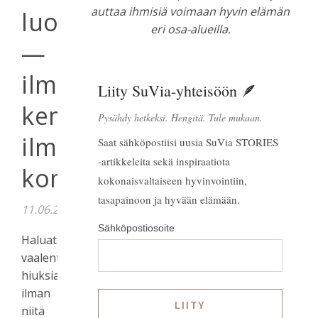
auttaa ihmisiä voimaan hyvin elämän
luonnollisesti
eri osa-alueilla.
—
ilman
Liity SuVia-yhteisöön 🪶
kemikaaleja,
Pysähdy hetkeksi. Hengitä. Tule mukaan.
ilman
Saat sähköpostiisi uusia SuVia STORIES
-artikkeleita sekä inspiraatiota
kompromisseja
kokonaisvaltaiseen hyvinvointiin,
tasapainoon ja hyvään elämään.
11.06.2026
Sähköpostiosoite
Haluatko
vaalentaa
hiuksia
ilman
niitä