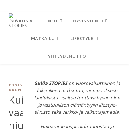
ETUSIVU
INFO
HYVINVOINTI
MATKAILU
LIFESTYLE
YHTEYDENOTTO
SuVia STORIES
on vuorovaikutteinen ja
,
HYVINVOINTI
LUONNOLLINEN
KAUNEUS
lukijoilleen maksuton, monipuolisesti
Kuinka
laadukasta sisältöä tuottava hyvän olon
ja vastuullisen elämäntyylin lifestyle-
vaalentaa
sivusto sekä verkko- ja vaikuttajamedia.
hiuksia
Haluamme inspiroida, innostaa ja