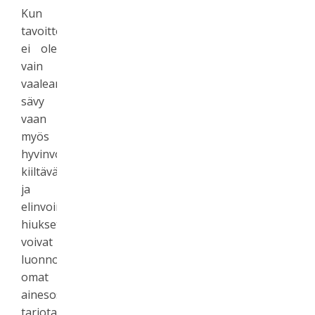
Kun
tavoitteena
ei ole
vain
vaaleampi
sävy
vaan
myös
hyvinvoivat,
kiiltävät
ja
elinvoimaiset
hiukset,
voivat
luonnon
omat
ainesosat
tarjota