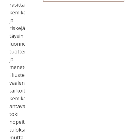
rasittavia
kemikaaleja
ja
riskejä,
täysin
luonnollisilla
tuotteilla
ja
menetelmillä?
Hiusten
vaalentamiseen
tarkoitetut
kemikaalit
antavat
toki
nopeita
tuloksia,
mutta