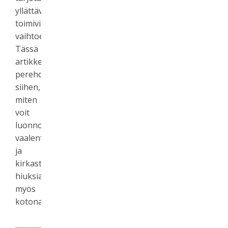
yllättävän
toimivia
vaihtoehtoja.
Tässä
artikkelissa
perehdymme
siihen,
miten
voit
luonnollisesti
vaalentaa
ja
kirkastaa
hiuksiasi
myös
kotona.