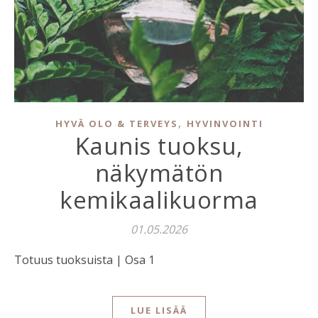
,
HYVÄ OLO & TERVEYS
HYVINVOINTI
Kaunis tuoksu,
näkymätön
kemikaalikuorma
01.05.2026
Totuus tuoksuista | Osa 1
LUE LISÄÄ