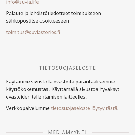
info@suvia.life
Palaute ja lehdistötiedotteet toimitukseen
sähköpostitse osoitteeseen
toimitus@suviastories.fi
TIETOSUOJASELOSTE
Käytämme sivustolla evästeitä parantaaksemme
käyttökokemustasi. Käyttämällä sivustoa hyväksyt
evästeiden tallentamisen laitteellesi.
Verkkopalvelumme
tietosuojaseloste löytyy tästä
.
MEDIAMYYNTI