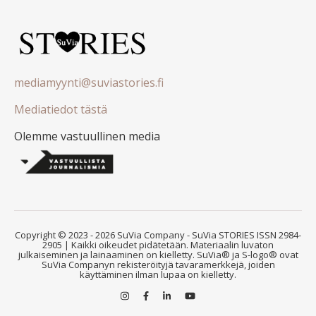
mediamyynti@suviastories.fi
Mediatiedot tästä
Olemme vastuullinen media
Copyright © 2023 - 2026 SuVia Company - SuVia STORIES ISSN 2984-
2905 | Kaikki oikeudet pidätetään. Materiaalin luvaton
julkaiseminen ja lainaaminen on kielletty. SuVia® ja S-logo® ovat
SuVia Companyn rekisteröityjä tavaramerkkejä, joiden
käyttäminen ilman lupaa on kielletty.