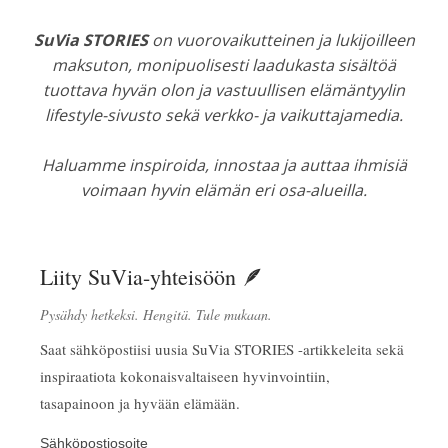
SuVia STORIES
on vuorovaikutteinen ja lukijoilleen
maksuton, monipuolisesti laadukasta sisältöä
tuottava hyvän olon ja vastuullisen elämäntyylin
lifestyle-sivusto sekä verkko- ja vaikuttajamedia.
Haluamme inspiroida, innostaa ja auttaa ihmisiä
voimaan hyvin elämän eri osa-alueilla.
Liity SuVia-yhteisöön 🪶
Pysähdy hetkeksi. Hengitä. Tule mukaan.
Saat sähköpostiisi uusia SuVia STORIES -artikkeleita sekä
inspiraatiota kokonaisvaltaiseen hyvinvointiin,
tasapainoon ja hyvään elämään.
Sähköpostiosoite