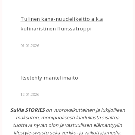
Tulinen kana-nuudelikeitto a.k.a
kulinaristinen flunssatroppi
01.01.2026
Itsetehty mantelimaito
12.01.2026
SuVia STORIES
on vuorovaikutteinen ja lukijoilleen
maksuton, monipuolisesti laadukasta sisältöä
tuottava hyvän olon ja vastuullisen elämäntyylin
lifestyle-sivusto sekä verkko- ja vaikuttajamedia.