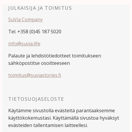
JULKAISIJA JA TOIMITUS
SuVia Company
Tel. +358 (0)45 187 5020
info@suvia.life
Palaute ja lehdistötiedotteet toimitukseen
sähköpostitse osoitteeseen
toimitus@suviastories.fi
TIETOSUOJASELOSTE
Käytämme sivustolla evästeitä parantaaksemme
käyttökokemustasi. Käyttämällä sivustoa hyväksyt
evästeiden tallentamisen laitteellesi.