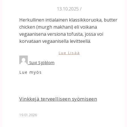
13.10.2025
/
Herkullinen intialainen klassikkoruoka, butter
chicken (murgh makhani) eli voikana
vegaanisena versiona tofusta, jossa voi
korvataan vegaanisella levitteellä.
Lue Lisää
Suvi Sjöblom
Lue myös
Vinkkejä terveelliseen syömiseen
19.01.2026