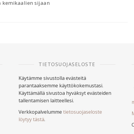
 kemikaalien sijaan
6
TIETOSUOJASELOSTE
Käytämme sivustolla evästeitä
parantaaksemme käyttökokemustasi.
Käyttämällä sivustoa hyväksyt evästeiden
tallentamisen laitteellesi.
m
Verkkopalvelumme
tietosuojaseloste
M
löytyy tästä
.