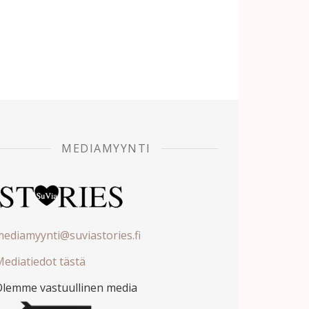
MEDIAMYYNTI
ediamyynti@suviastories.fi
ediatiedot tästä
Olemme vastuullinen media