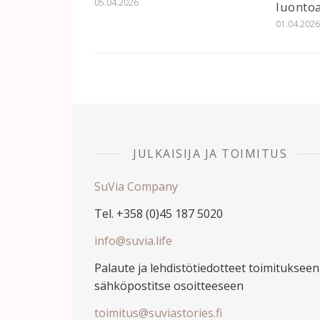
05.04.2026
luontoa
01.04.202
JULKAISIJA JA TOIMITUS
SuVia Company
Tel. +358 (0)45 187 5020
info@suvia.life
Palaute ja lehdistötiedotteet toimitukseen
sähköpostitse osoitteeseen
toimitus@suviastories.fi