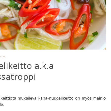
TIT
likeitto a.k.a
ssatroppi
okeittiötä mukaileva kana-nuudelikeitto on myös mainio
e.