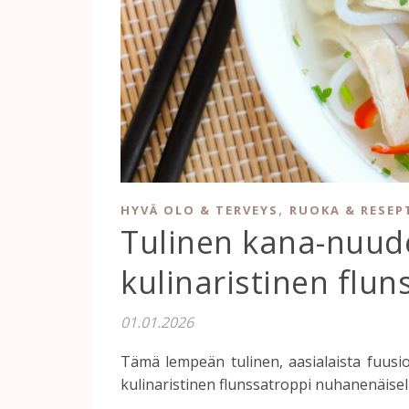
,
HYVÄ OLO & TERVEYS
RUOKA & RESEP
Tulinen kana-nuude
kulinaristinen flun
01.01.2026
Tämä lempeän tulinen, aasialaista fuusi
kulinaristinen flunssatroppi nuhanenäisell