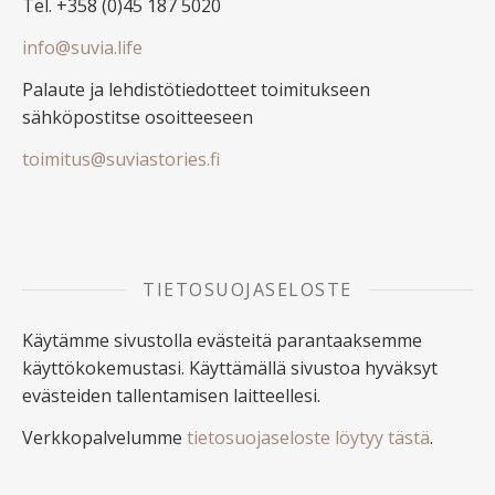
Tel. +358 (0)45 187 5020
info@suvia.life
Palaute ja lehdistötiedotteet toimitukseen
sähköpostitse osoitteeseen
toimitus@suviastories.fi
TIETOSUOJASELOSTE
Käytämme sivustolla evästeitä parantaaksemme
käyttökokemustasi. Käyttämällä sivustoa hyväksyt
evästeiden tallentamisen laitteellesi.
Verkkopalvelumme
tietosuojaseloste löytyy tästä
.