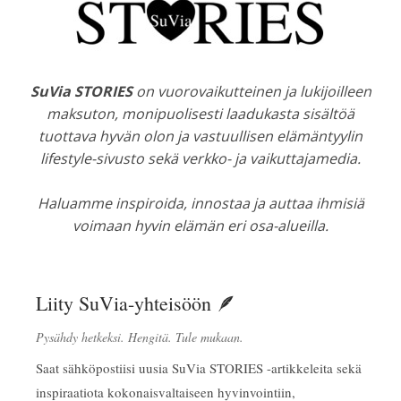
SuVia STORIES
on vuorovaikutteinen ja lukijoilleen
maksuton, monipuolisesti laadukasta sisältöä
tuottava hyvän olon ja vastuullisen elämäntyylin
lifestyle-sivusto sekä verkko- ja vaikuttajamedia.
Haluamme inspiroida, innostaa ja auttaa ihmisiä
voimaan hyvin elämän eri osa-alueilla.
Liity SuVia-yhteisöön 🪶
Pysähdy hetkeksi. Hengitä. Tule mukaan.
Saat sähköpostiisi uusia SuVia STORIES -artikkeleita sekä
inspiraatiota kokonaisvaltaiseen hyvinvointiin,