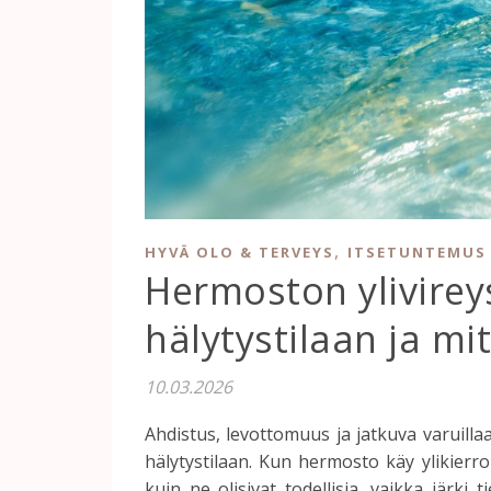
,
HYVÄ OLO & TERVEYS
ITSETUNTEMUS 
Hermoston ylivirey
hälytystilaan ja mi
10.03.2026
Ahdistus, levottomuus ja jatkuva varuillaa
hälytystilaan. Kun hermosto käy ylikierrok
kuin ne olisivat todellisia, vaikka järki 