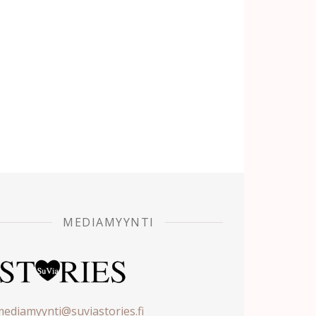
MEDIAMYYNTI
ediamyynti@suviastories.fi