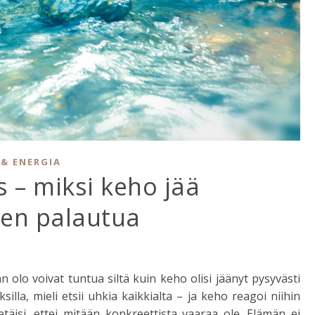
& ENERGIA
s – miksi keho jää
ten palautua
n olo voivat tuntua siltä kuin keho olisi jäänyt pysyvästi
silla, mieli etsii uhkia kaikkialta – ja keho reagoi niihin
tietäisi, ettei mitään konkreettista vaaraa ole. Elämän ei