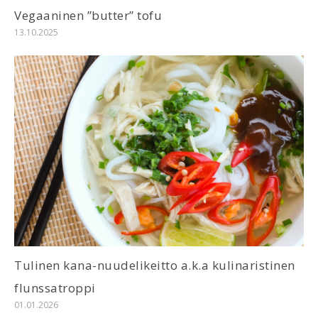
Vegaaninen ”butter” tofu
13.10.2025
Tulinen kana-nuudelikeitto a.k.a kulinaristinen
flunssatroppi
01.01.2026