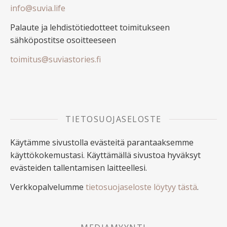
info@suvia.life
Palaute ja lehdistötiedotteet toimitukseen
sähköpostitse osoitteeseen
toimitus@suviastories.fi
TIETOSUOJASELOSTE
Käytämme sivustolla evästeitä parantaaksemme
käyttökokemustasi. Käyttämällä sivustoa hyväksyt
evästeiden tallentamisen laitteellesi.
Verkkopalvelumme
tietosuojaseloste löytyy tästä
.