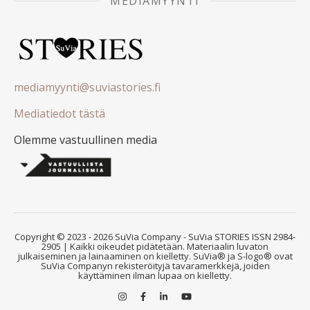
MEDIAMYYNTI
mediamyynti@suviastories.fi
Mediatiedot tästä
Olemme vastuullinen media
Copyright © 2023 - 2026 SuVia Company - SuVia STORIES ISSN 2984-
2905 | Kaikki oikeudet pidätetään. Materiaalin luvaton
julkaiseminen ja lainaaminen on kielletty. SuVia® ja S-logo® ovat
SuVia Companyn rekisteröityjä tavaramerkkejä, joiden
käyttäminen ilman lupaa on kielletty.