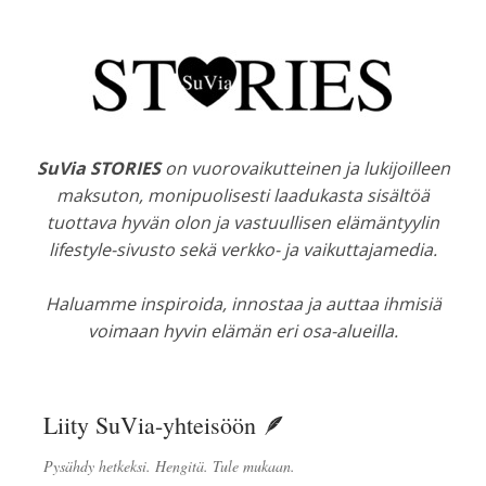
SuVia STORIES
on vuorovaikutteinen ja lukijoilleen
maksuton, monipuolisesti laadukasta sisältöä
tuottava hyvän olon ja vastuullisen elämäntyylin
lifestyle-sivusto sekä verkko- ja vaikuttajamedia.
Haluamme inspiroida, innostaa ja auttaa ihmisiä
voimaan hyvin elämän eri osa-alueilla.
Liity SuVia-yhteisöön 🪶
Pysähdy hetkeksi. Hengitä. Tule mukaan.