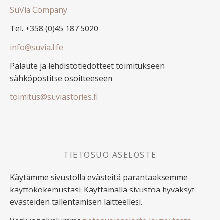
SuVia Company
Tel. +358 (0)45 187 5020
info@suvia.life
Palaute ja lehdistötiedotteet toimitukseen
sähköpostitse osoitteeseen
toimitus@suviastories.fi
TIETOSUOJASELOSTE
Käytämme sivustolla evästeitä parantaaksemme
käyttökokemustasi. Käyttämällä sivustoa hyväksyt
evästeiden tallentamisen laitteellesi.