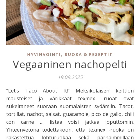
,
HYVINVOINTI
RUOKA & RESEPTIT
Vegaaninen nachopelti
19.09.2025
”Let’s Taco About It!” Meksikolaisen keittiön
mausteiset ja värikkäät texmex -ruoat ovat
sukeltaneet suoraan suomalaisten sydämiin. Tacot,
tortillat, nachot, salsat, guacamole, pico de gallo, chili
con carne … listaa voisi jatkaa loputtomiin.
Yhteenvetona todettakoon, että texmex -ruoka on
rakastettua lohturuokaa sekä parhaimmillaan