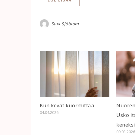
LUE LISÄÄ
Suvi Sjöblom
Kun kevät kuormittaa
Nuoren
04.04.2026
Usko it
keneksi
09.03.202