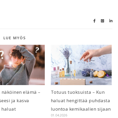
LUE MYÖS
 näköinen elämä –
Totuus tuoksuista – Kun
seesi ja kasva
haluat hengittää puhdasta
 haluat
luontoa kemikaalien sijaan
6
01.04.2026