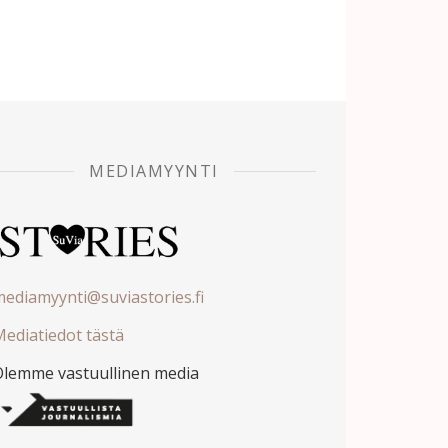
MEDIAMYYNTI
ediamyynti@suviastories.fi
ediatiedot tästä
Olemme vastuullinen media