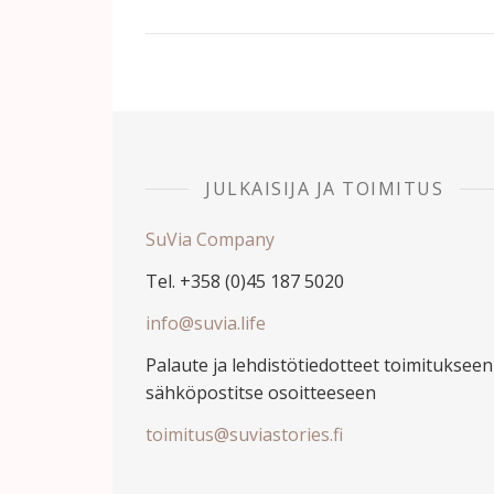
JULKAISIJA JA TOIMITUS
SuVia Company
Tel. +358 (0)45 187 5020
info@suvia.life
Palaute ja lehdistötiedotteet toimitukseen
sähköpostitse osoitteeseen
toimitus@suviastories.fi