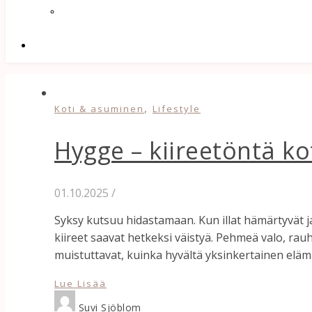
,
Koti & asuminen
Lifestyle
Hygge – kiireetöntä ko
01.10.2025
/
Syksy kutsuu hidastamaan. Kun illat hämärtyvät ja
kiireet saavat hetkeksi väistyä. Pehmeä valo, ra
muistuttavat, kuinka hyvältä yksinkertainen eläm
Lue Lisää
Suvi Sjöblom