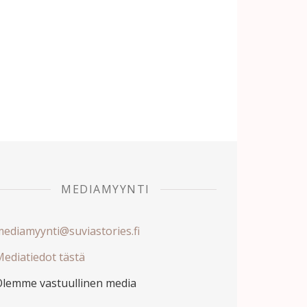
MEDIAMYYNTI
ediamyynti@suviastories.fi
ediatiedot tästä
Olemme vastuullinen media