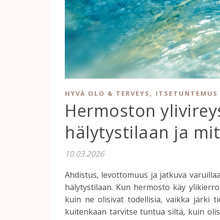
,
HYVÄ OLO & TERVEYS
ITSETUNTEMUS 
Hermoston ylivirey
hälytystilaan ja mi
10.03.2026
Ahdistus, levottomuus ja jatkuva varuillaa
hälytystilaan. Kun hermosto käy ylikierrok
kuin ne olisivat todellisia, vaikka järki 
kuitenkaan tarvitse tuntua siltä, kuin oli