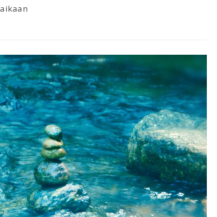
aikaan
6