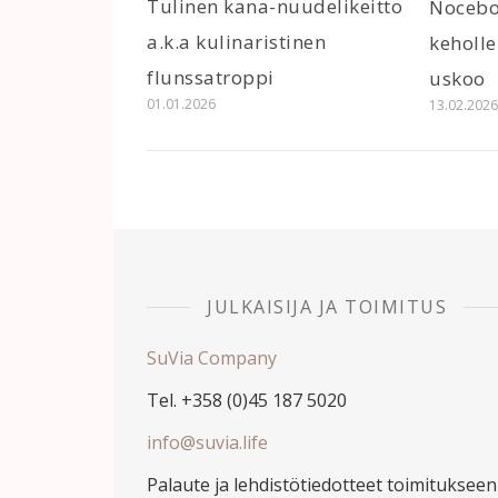
Tulinen kana-nuudelikeitto
Nocebo
a.k.a kulinaristinen
keholle
flunssatroppi
uskoo
01.01.2026
13.02.202
JULKAISIJA JA TOIMITUS
SuVia Company
Tel. +358 (0)45 187 5020
info@suvia.life
Palaute ja lehdistötiedotteet toimitukseen