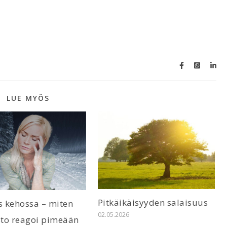
LUE MYÖS
Pitkäikäisyyden salaisuus
 kehossa – miten
02.05.2026
to reagoi pimeään