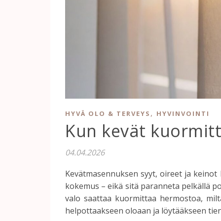
,
HYVÄ OLO & TERVEYS
HYVINVOINTI
Kun kevät kuormit
04.04.2026
Kevätmasennuksen syyt, oireet ja keinot
kokemus – eikä sitä paranneta pelkällä po
valo saattaa kuormittaa hermostoa, milt
helpottaakseen oloaan ja löytääkseen tien k