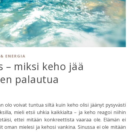
& ENERGIA
s – miksi keho jää
ten palautua
n olo voivat tuntua siltä kuin keho olisi jäänyt pysyvästi
silla, mieli etsii uhkia kaikkialta – ja keho reagoi niihin
tietäisi, ettei mitään konkreettista vaaraa ole. Elämän ei
sit oman mielesi ja kehosi vankina. Sinussa ei ole mitään