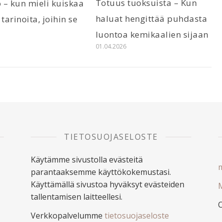
Totuus tuoksuista – Kun
 – kun mieli kuiskaa
haluat hengittää puhdasta
 tarinoita, joihin se
luontoa kemikaalien sijaan
01.04.2026
6
TIETOSUOJASELOSTE
Käytämme sivustolla evästeitä
m
parantaaksemme käyttökokemustasi.
Käyttämällä sivustoa hyväksyt evästeiden
M
tallentamisen laitteellesi.
Verkkopalvelumme
tietosuojaseloste