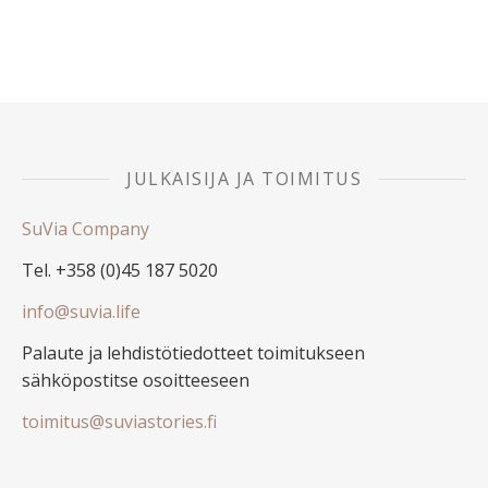
JULKAISIJA JA TOIMITUS
SuVia Company
Tel. +358 (0)45 187 5020
info@suvia.life
Palaute ja lehdistötiedotteet toimitukseen
sähköpostitse osoitteeseen
toimitus@suviastories.fi