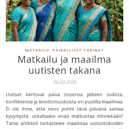
,
MATKAILU
PAIKALLISET TARINAT
Matkailu ja maailma
uutisten takana
06.03.2026
Uutiset kertovat päivä toisensa jälkeen sodista,
konflikteista ja levottomuuksista eri puolilla maailmaa.
Ei ole ihme, että moni pohtii tänä päivänä samaa
kysymystä: uskaltaako enää matkustaa minnekään?
Tämä artikkeli tarkastelee maailmaa uutisotsikoiden