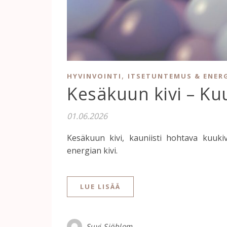
,
HYVINVOINTI
ITSETUNTEMUS & ENER
Kesäkuun kivi – Kuu
01.06.2026
Kesäkuun kivi, kauniisti hohtava kuukiv
energian kivi.
LUE LISÄÄ
Suvi Sjöblom