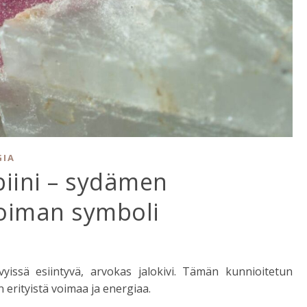
GIA
biini – sydämen
voiman symboli
yissä esiintyvä, arvokas jalokivi. Tämän kunnioitetun
erityistä voimaa ja energiaa.