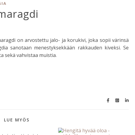
GIA
Smaragdi
agdi on arvostettu jalo- ja korukivi, joka sopii värinsä
agdia sanotaan menestyksekkään rakkauden kiveksi. Se
a sekä vahvistaa muistia.
LUE MYÖS