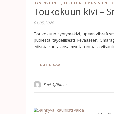
,
HYVINVOINTI
ITSETUNTEMUS & ENER
Toukokuun kivi – 
01.05.2026
Toukokuun syntymäkivi, upean vihreä smar
puolesta täydellisesti kevääseen. Smar
edistää kantajansa myötätuntoa ja viisautt
LUE LISÄÄ
Suvi Sjöblom