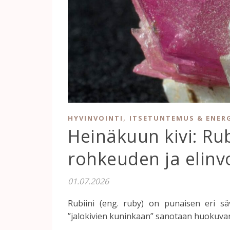
,
HYVINVOINTI
ITSETUNTEMUS & ENER
Heinäkuun kivi: Ru
rohkeuden ja elin
01.07.2026
Rubiini (eng. ruby) on punaisen eri säv
”jalokivien kuninkaan” sanotaan huokuvan 