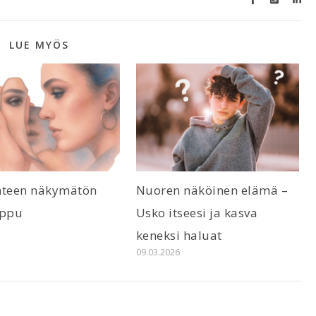
LUE MYÖS
hteen näkymätön
Nuoren näköinen elämä –
appu
Usko itseesi ja kasva
6
keneksi haluat
09.03.2026