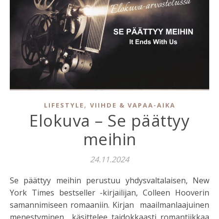
,
LIFESTYLE
VIIHDE & VAPAA-AIKA
Elokuva – Se päättyy
meihin
24.11.2024
Se päättyy meihin perustuu yhdysvaltalaisen, New
York Times bestseller -kirjailijan, Colleen Hooverin
samannimiseen romaaniin. Kirjan maailmanlaajuinen
menestyminen käsittelee taidokkaasti romantiikkaa