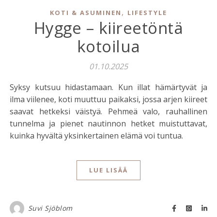
,
KOTI & ASUMINEN
LIFESTYLE
Hygge – kiireetöntä
kotoilua
01.10.2025
Syksy kutsuu hidastamaan. Kun illat hämärtyvät ja
ilma viilenee, koti muuttuu paikaksi, jossa arjen kiireet
saavat hetkeksi väistyä. Pehmeä valo, rauhallinen
tunnelma ja pienet nautinnon hetket muistuttavat,
kuinka hyvältä yksinkertainen elämä voi tuntua.
LUE LISÄÄ
Suvi Sjöblom