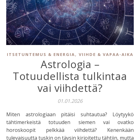
,
ITSETUNTEMUS & ENERGIA
VIIHDE & VAPAA-AIKA
Astrologia –
Totuudellista tulkintaa
vai viihdettä?
01.01.2026
Miten astrologiaan pitäisi suhtautua? Löytyykö
tähtimerkeistä totuuden siemen vai ovatko
horoskoopit pelkkää viihdettä? Kenenkään
tulevaisuutta tuskin on täysin kirjoitettu tähtiin, mutta