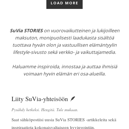
LOAD MORE
SuVia STORIES
on vuorovaikutteinen ja lukijoilleen
maksuton, monipuolisesti laadukasta sisältöä
tuottava hyvän olon ja vastuullisen elämäntyylin
lifestyle-sivusto sekä verkko- ja vaikuttajamedia.
Haluamme inspiroida, innostaa ja auttaa ihmisiä
voimaan hyvin elämän eri osa-alueilla.
Liity SuVia-yhteisöön 🪶
Pysähdy hetkeksi. Hengitä. Tule mukaan.
Saat sähköpostiisi uusia SuVia STORIES -artikkeleita sekä
inspiraatiota kokonaisvaltaiseen hyvinvointiin,