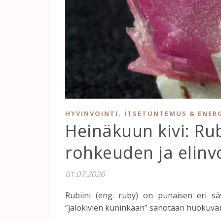
,
HYVINVOINTI
ITSETUNTEMUS & ENER
Heinäkuun kivi: Ru
rohkeuden ja elin
01.07.2026
Rubiini (eng. ruby) on punaisen eri säv
”jalokivien kuninkaan” sanotaan huokuvan 