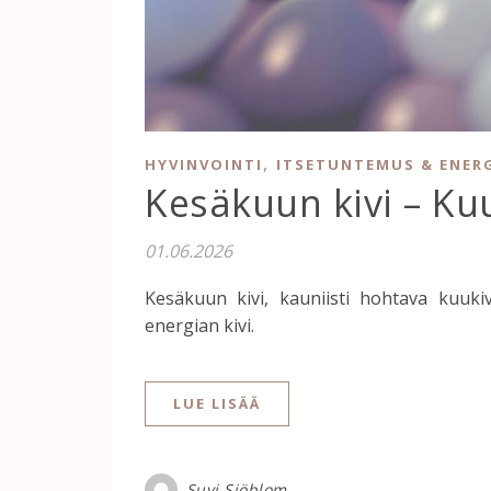
,
HYVINVOINTI
ITSETUNTEMUS & ENER
Kesäkuun kivi – Kuu
01.06.2026
Kesäkuun kivi, kauniisti hohtava kuukiv
energian kivi.
LUE LISÄÄ
Suvi Sjöblom