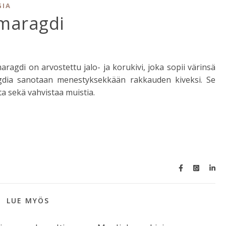
GIA
Smaragdi
agdi on arvostettu jalo- ja korukivi, joka sopii värinsä
agdia sanotaan menestyksekkään rakkauden kiveksi. Se
a sekä vahvistaa muistia.
LUE MYÖS