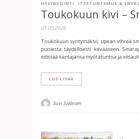
,
HYVINVOINTI
ITSETUNTEMUS & ENER
Toukokuun kivi – 
01.05.2026
Toukokuun syntymäkivi, upean vihreä smar
puolesta täydellisesti kevääseen. Smar
edistää kantajansa myötätuntoa ja viisautt
LUE LISÄÄ
Suvi Sjöblom