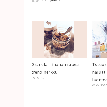
Granola – ihanan rapea
Totuus
trendiherkku
haluat
19.05.2022
luontoa
01.04.202