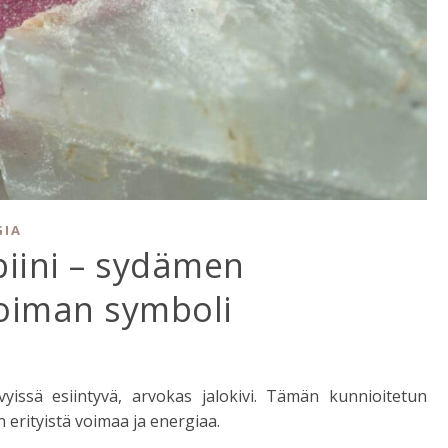
GIA
biini – sydämen
voiman symboli
yissä esiintyvä, arvokas jalokivi. Tämän kunnioitetun
erityistä voimaa ja energiaa.