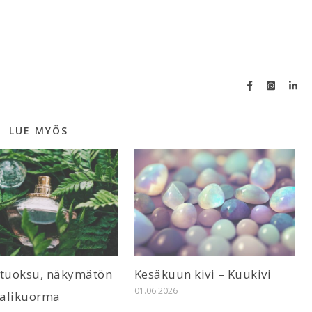
LUE MYÖS
 tuoksu, näkymätön
Kesäkuun kivi – Kuukivi
01.06.2026
alikuorma