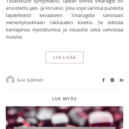
Toukokuun syntymäkivi, upean vihreä smaragdi on
arvostettu jalo- ja korukivi, joka sopii värinsä puolesta
täydellisesti kevääseen. Smaragdia sanotaan
menestyksekkään rakkauden kiveksi. Se edistää
kantajansa myötätuntoa ja viisautta sekä vahvistaa
muistia.
LUE LISÄÄ
Suvi Sjöblom
LUE MYÖS