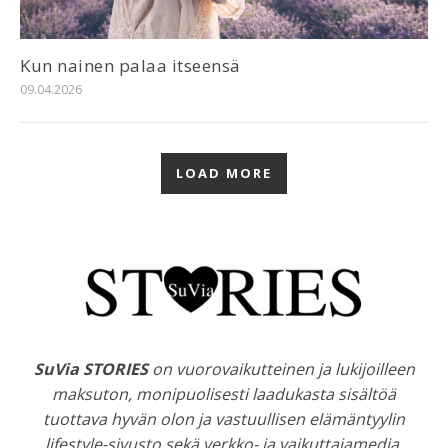
Kun nainen palaa itseensä
09.04.2026
LOAD MORE
SuVia STORIES
on vuorovaikutteinen ja lukijoilleen
maksuton, monipuolisesti laadukasta sisältöä
tuottava hyvän olon ja vastuullisen elämäntyylin
lifestyle-sivusto sekä verkko- ja vaikuttajamedia.