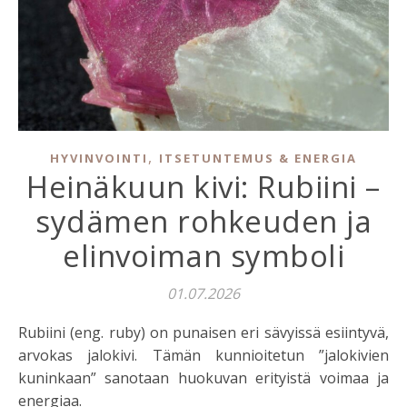
,
HYVINVOINTI
ITSETUNTEMUS & ENERGIA
Heinäkuun kivi: Rubiini –
sydämen rohkeuden ja
elinvoiman symboli
01.07.2026
Rubiini (eng. ruby) on punaisen eri sävyissä esiintyvä,
arvokas jalokivi. Tämän kunnioitetun ”jalokivien
kuninkaan” sanotaan huokuvan erityistä voimaa ja
energiaa.