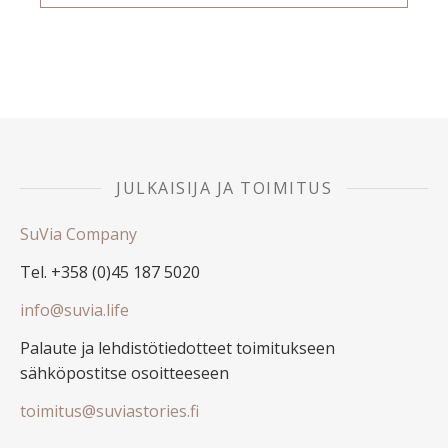
JULKAISIJA JA TOIMITUS
SuVia Company
Tel. +358 (0)45 187 5020
info@suvia.life
Palaute ja lehdistötiedotteet toimitukseen
sähköpostitse osoitteeseen
toimitus@suviastories.fi