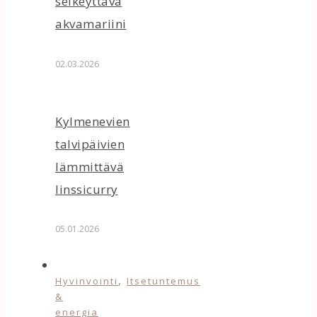
selkeyttävä
akvamariini
02.03.2026
Kylmenevien
talvipäivien
lämmittävä
linssicurry
05.01.2026
,
Hyvinvointi
Itsetuntemus
&
energia