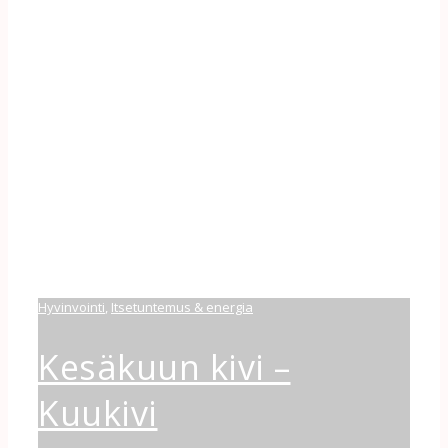
Hyvinvointi
,
Itsetuntemus & energia
Kesäkuun kivi –
Kuukivi