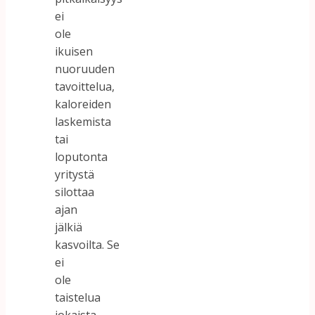
ei
ole
ikuisen
nuoruuden
tavoittelua,
kaloreiden
laskemista
tai
loputonta
yritystä
silottaa
ajan
jälkiä
kasvoilta. Se
ei
ole
taistelua