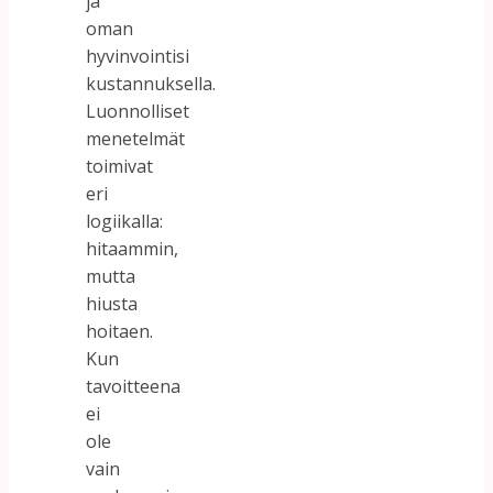
ja
oman
hyvinvointisi
kustannuksella.
Luonnolliset
menetelmät
toimivat
eri
logiikalla:
hitaammin,
mutta
hiusta
hoitaen.
Kun
tavoitteena
ei
ole
vain