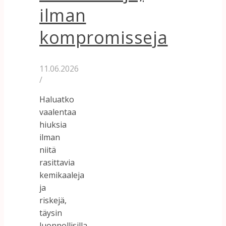
ilman
kompromisseja
11.06.2026
/
Haluatko
vaalentaa
hiuksia
ilman
niitä
rasittavia
kemikaaleja
ja
riskejä,
täysin
luonnollisilla