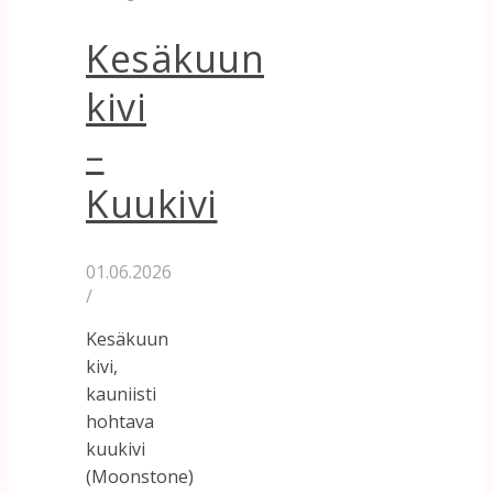
Kesäkuun
kivi
–
Kuukivi
01.06.2026
/
Kesäkuun
kivi,
kauniisti
hohtava
kuukivi
(Moonstone)