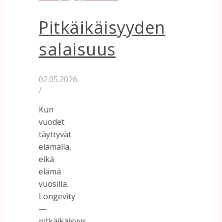
Pitkäikäisyyden
salaisuus
02.05.2026
/
Kun
vuodet
täyttyvät
elämällä,
eikä
elämä
vuosilla.
Longevity
—
pitkäikäisyys