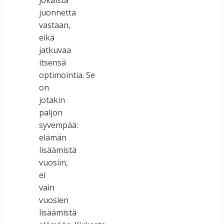
jokaista
juonnetta
vastaan,
eikä
jatkuvaa
itsensä
optimointia. Se
on
jotakin
paljon
syvempää:
elämän
lisäämistä
vuosiin,
ei
vain
vuosien
lisäämistä