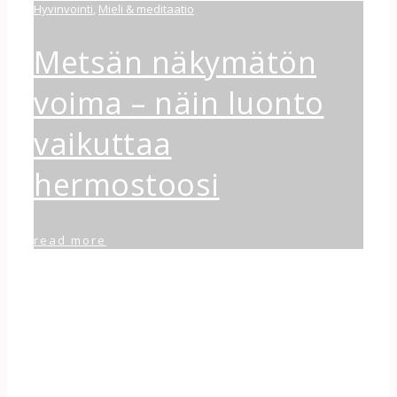
Hyvinvointi
,
Mieli & meditaatio
Metsän näkymätön
voima – näin luonto
vaikuttaa
hermostoosi
read more