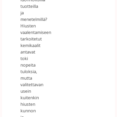
tuotteilla
ja
menetelmillä?
Hiusten
vaalentamiseen
tarkoitetut
kemikaalit
antavat
toki
nopeita
tuloksia,
mutta
valitettavan
usein
kuitenkin
hiusten
kunnon