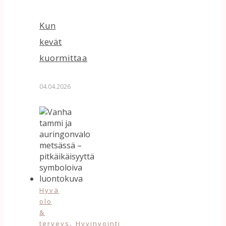
Kun
kevät
kuormittaa
04.04.2026
Hyvä
olo
&
,
terveys
Hyvinvointi