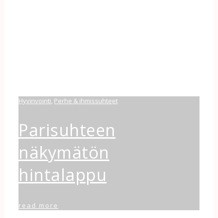
Hyvinvointi
,
Perhe & ihmissuhteet
Parisuhteen
näkymätön
hintalappu
read more