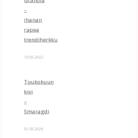
Granola
–
ihanan
rapea
trendiherkku
19.05.2022
Toukokuun
kivi
–
Smaragdi
01.05.2026