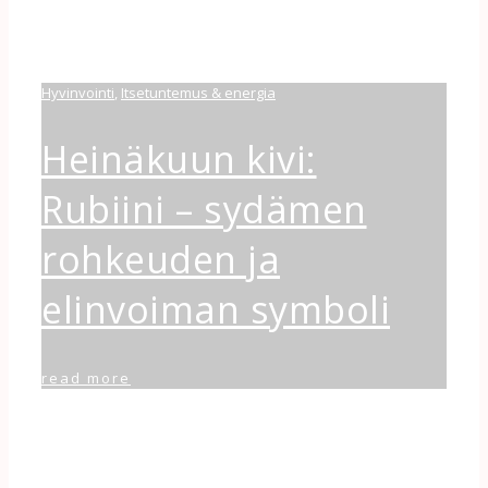
Hyvinvointi
,
Itsetuntemus & energia
Heinäkuun kivi:
Rubiini – sydämen
rohkeuden ja
elinvoiman symboli
read more