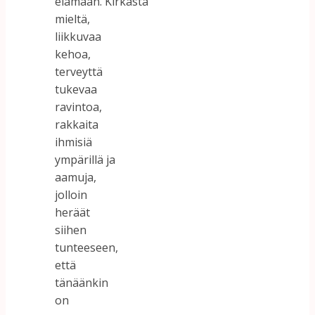
elämään. Kirkasta
mieltä,
liikkuvaa
kehoa,
terveyttä
tukevaa
ravintoa,
rakkaita
ihmisiä
ympärillä ja
aamuja,
jolloin
heräät
siihen
tunteeseen,
että
tänäänkin
on