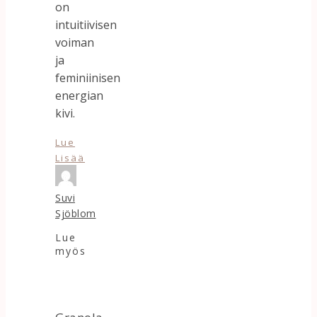
on
intuitiivisen
voiman
ja
feminiinisen
energian
kivi.
Lue
Lisää
Suvi
Sjöblom
Lue
myös