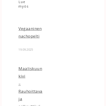
Lue
myös
Vegaaninen
nachopelti
19.09.2025
Maaliskuun
kivi
–
Rauhoittava
ja