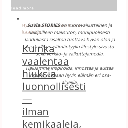
read more
,
SuVia STORIES
on vuorovaikutteinen ja
Hyvinvointi
Luonnollinen
kauneus
lukijoilleen maksuton, monipuolisesti
laadukasta sisältöä tuottava hyvän olon ja
Kuinka
vastuullisen elämäntyylin lifestyle-sivusto
sekä verkko- ja vaikuttajamedia.
vaalentaa
Haluamme inspiroida, innostaa ja auttaa
hiuksia
ihmisiä voimaan hyvin elämän eri osa-
alueilla.
luonnollisesti
—
ilman
kemikaaleja,