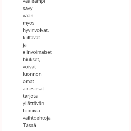
vaaleampi
sävy
vaan
myös
hyvinvoivat,
kiiltävät
ja
elinvoimaiset
hiukset,
voivat
luonnon
omat
ainesosat
tarjota
yllättävän
toimivia
vaihtoehtoja.
Tässä