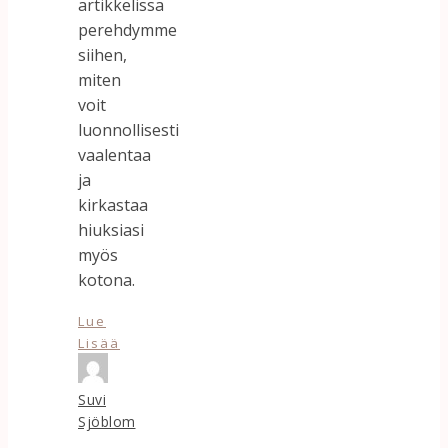
artikkelissa
perehdymme
siihen,
miten
voit
luonnollisesti
vaalentaa
ja
kirkastaa
hiuksiasi
myös
kotona.
Lue
Lisää
Suvi
Sjöblom